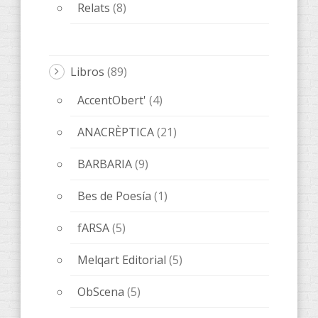
Relats
(8)
Libros
(89)
AccentObert'
(4)
ANACRÈPTICA
(21)
BARBARIA
(9)
Bes de Poesía
(1)
fARSA
(5)
Melqart Editorial
(5)
ObScena
(5)