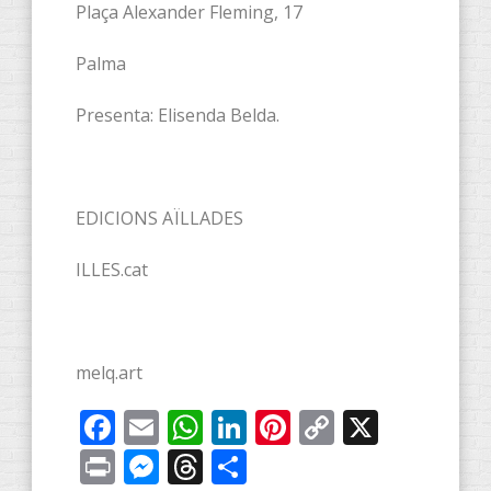
Plaça Alexander Fleming, 17
Palma
Presenta: Elisenda Belda.
EDICIONS AÏLLADES
ILLES.cat
melq.art
Facebook
Email
WhatsApp
LinkedIn
Pinterest
Copy
X
Link
Print
Messenger
Threads
Compartir