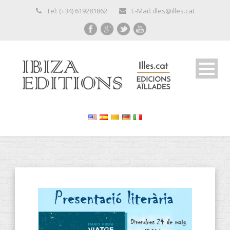
Tel: (+34) 619281862
E-Mail: illes@illes.cat