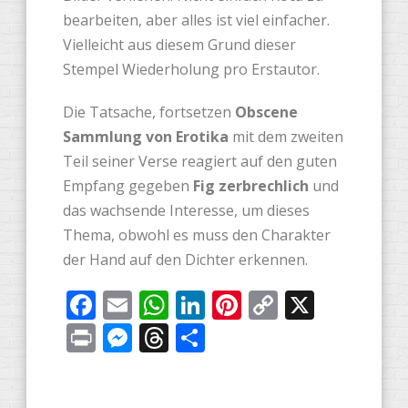
bearbeiten, aber alles ist viel einfacher.
Vielleicht aus diesem Grund dieser
Stempel Wiederholung pro Erstautor.
Die Tatsache, fortsetzen
Obscene
Sammlung von Erotika
mit dem zweiten
Teil seiner Verse reagiert auf den guten
Empfang gegeben
Fig zerbrechlich
und
das wachsende Interesse, um dieses
Thema, obwohl es muss den Charakter
der Hand auf den Dichter erkennen.
Facebook
Email
WhatsApp
LinkedIn
Pinterest
Copy
X
Link
Print
Messenger
Threads
Share