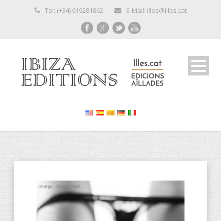
Tel: (+34) 619281862
E-Mail: illes@illes.cat