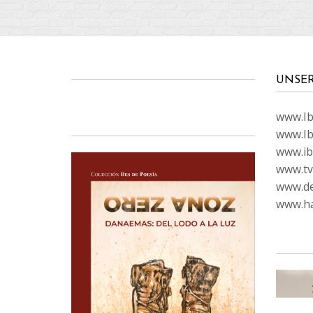
UNSE
www.Ibi
www.Ib
www.ib
www.tvc
www.de
www.ha