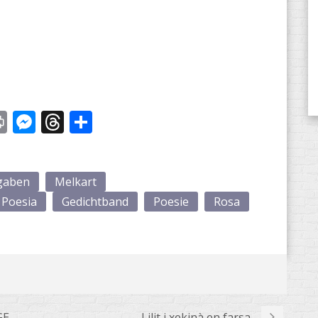
st
y
Print
Messenger
Threads
Share
gaben
Melkart
 Poesia
Gedichtband
Poesie
Rosa
GE
Lilit i xekinà en farsa