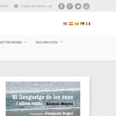
281862
E-Mail: illes@illes.cat
WETTBEWERBE
NACHRICHTEN