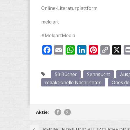
Online-Literaturplattform
melq.art
#MelqartMedia
Facebook
Email
WhatsApp
LinkedIn
Pintere
Cop
X
Link
50 Bücher
Sehnsucht
Aus
redaktionelle Nachrichten
Ones de
Aktie:
BEINWUNDER UND ALLTÄGLICHE DIN