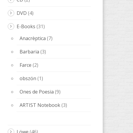
DVD
(4)
E-Books
(31)
Anacrèptica
(7)
Barbaria
(3)
Farce
(2)
obszön
(1)
Ones de Poesia
(9)
ARTIST Notebook
(3)
Löwe
(46)