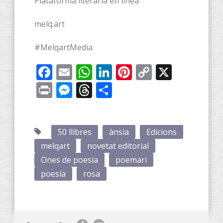
Plataforma literaria en línea
melq.art
#MelqartMedia
Facebook
Email
WhatsApp
LinkedIn
Pinterest
Copy
X
Link
Print
Messenger
Threads
Compartir
50 llibres
ànsia
Edicions
melqart
novetat editorial
Ones de poesia
poemari
poesía
rosa