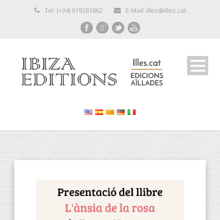
Tel: (+34) 619281862
E-Mail: illes@illes.cat