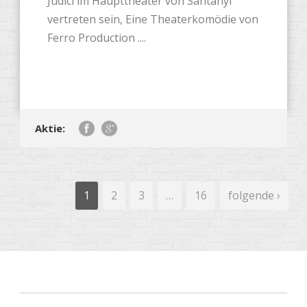
Judici im Haupttheater von Santanyí
vertreten sein, Eine Theaterkomödie von
Ferro Production ....
Aktie:
1
2
3
…
16
folgende ›