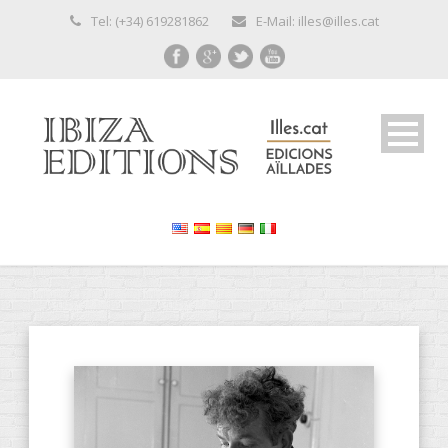
Tel: (+34) 619281862
E-Mail: illes@illes.cat