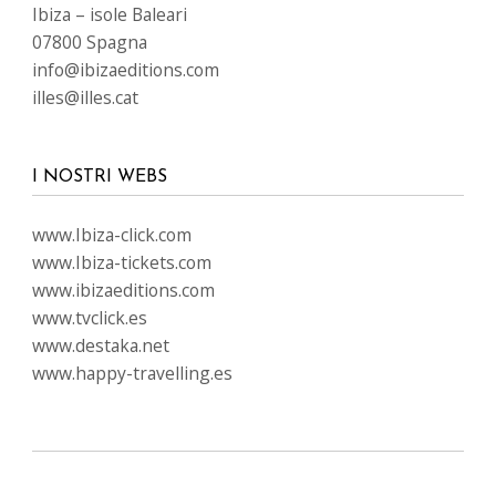
Ibiza – isole Baleari
07800 Spagna
info@ibizaeditions.com
illes@illes.cat
I NOSTRI WEBS
www.Ibiza-click.com
www.Ibiza-tickets.com
www.ibizaeditions.com
www.tvclick.es
www.destaka.net
www.happy-travelling.es