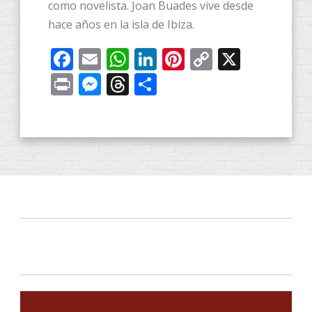
como novelista. Joan Buades vive desde
hace años en la isla de Ibiza.
Facebook
Email
WhatsApp
LinkedIn
Pinterest
Copy
X
Link
Print
Messenger
Threads
Share