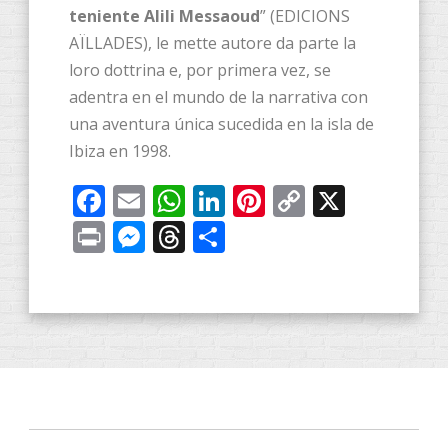
teniente Alili Messaoud
” (EDICIONS
AÏLLADES), le mette autore da parte la
loro dottrina e, por primera vez, se
adentra en el mundo de la narrativa con
una aventura única sucedida en la isla de
Ibiza en 1998.
Facebook
Email
WhatsApp
LinkedIn
Pinterest
Copy
X
Link
Print
Messenger
Threads
Share