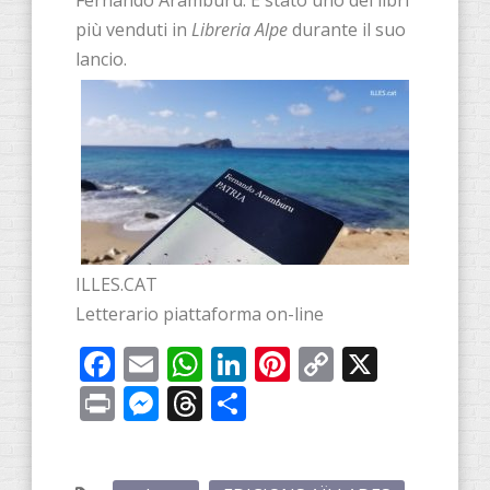
più venduti in
Libreria Alpe
durante il suo
lancio.
ILLES.CAT
Letterario piattaforma on-line
Facebook
Email
WhatsApp
LinkedIn
Pinterest
Copy
X
Link
Print
Messenger
Threads
Share