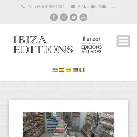
Tel: (+34) 619281862
E-Mail: illes@illes.cat