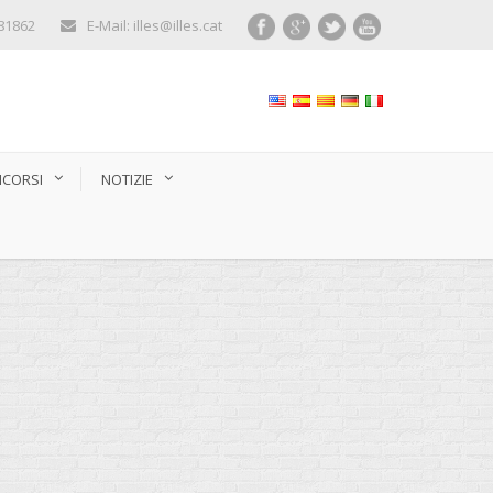
281862
E-Mail: illes@illes.cat
CORSI
NOTIZIE