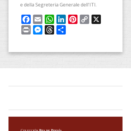
e della Segreteria Generale dell'ITI.
Facebook
Email
WhatsApp
LinkedIn
Pinterest
Copy
X
Link
Print
Messenger
Threads
Share