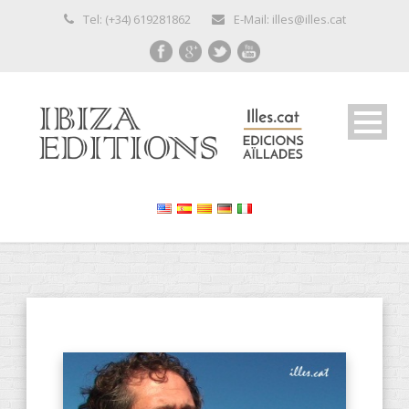
Tel: (+34) 619281862
E-Mail: illes@illes.cat