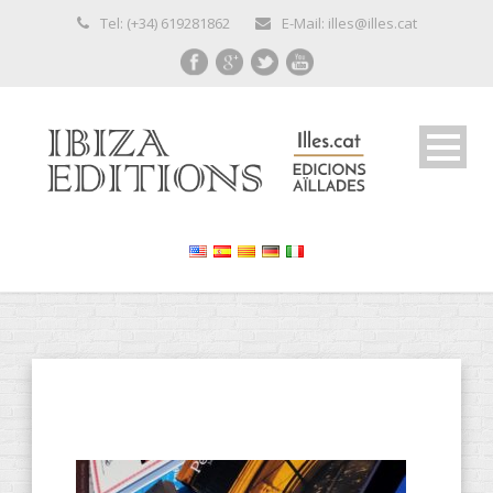
Tel: (+34) 619281862
E-Mail: illes@illes.cat