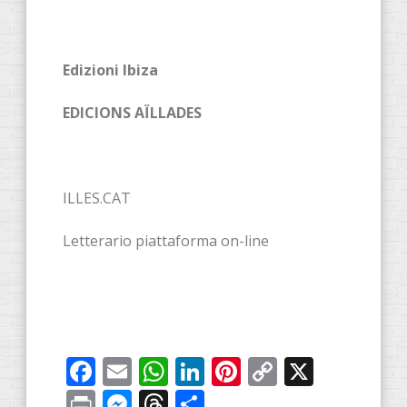
Edizioni Ibiza
EDICIONS AÏLLADES
ILLES.CAT
Letterario piattaforma on-line
Facebook
Email
WhatsApp
LinkedIn
Pinterest
Copy
X
Link
Print
Messenger
Threads
Share