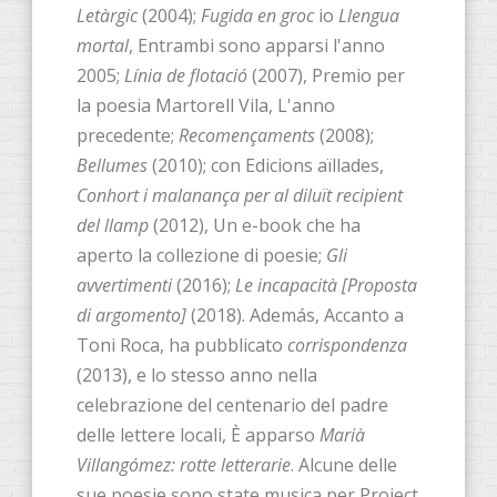
Letàrgic
(2004);
Fugida en groc
io
Llengua
mortal
, Entrambi sono apparsi l'anno
2005;
Línia de flotació
(2007), Premio per
la poesia Martorell Vila, L'anno
precedente;
Recomençaments
(2008);
Bellumes
(2010); con Edicions aïllades,
Conhort i malanança per al diluït recipient
del llamp
(2012), Un e-book che ha
aperto la collezione di poesie;
Gli
avvertimenti
(2016);
Le incapacità [Proposta
di argomento]
(2018). Además, Accanto a
Toni Roca, ha pubblicato
corrispondenza
(2013), e lo stesso anno nella
celebrazione del centenario del padre
delle lettere locali, È apparso
Marià
Villangómez: rotte letterarie
. Alcune delle
sue poesie sono state musica per Project