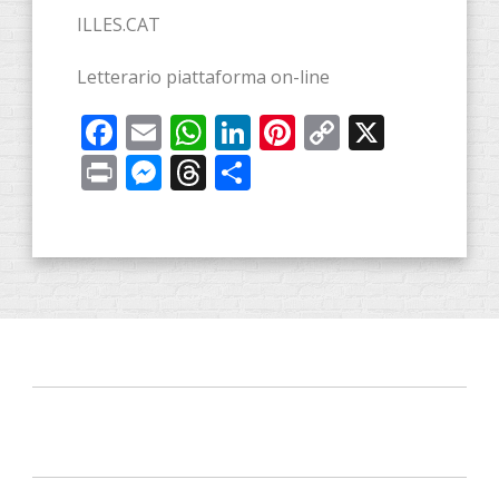
ILLES.CAT
Letterario piattaforma on-line
Facebook
Email
WhatsApp
LinkedIn
Pinterest
Copy
X
Link
Print
Messenger
Threads
Share