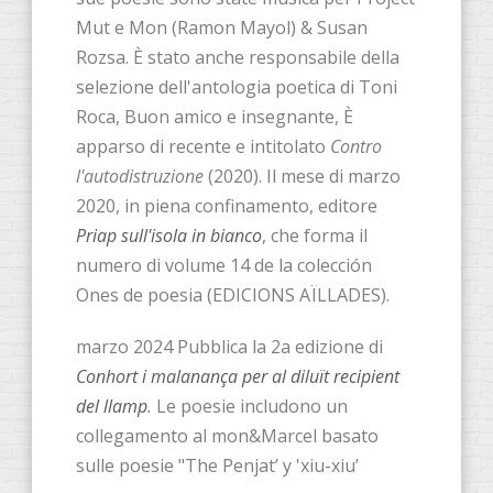
Mut e Mon (Ramon Mayol) & Susan
Rozsa. È stato anche responsabile della
selezione dell'antologia poetica di Toni
Roca, Buon amico e insegnante, È
apparso di recente e intitolato
Contro
l'autodistruzione
(2020). Il mese di marzo
2020, in piena confinamento, editore
Priap sull'isola in bianco
, che forma il
numero di volume 14 de la colección
Ones de poesia (EDICIONS AÏLLADES).
marzo 2024 Pubblica la 2a edizione di
Conhort i malanança per al diluït recipient
del llamp
.
Le poesie includono un
collegamento al mon&Marcel basato
sulle poesie "The Penjat’ y 'xiu-xiu’