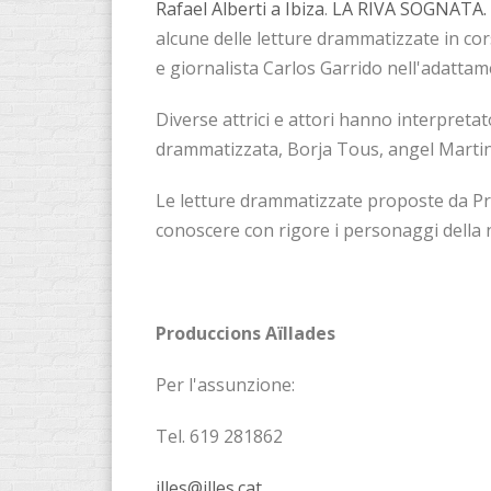
Rafael Alberti a Ibiza
.
LA RIVA SOGNATA. W
alcune delle letture drammatizzate in cor
e giornalista Carlos Garrido nell'adattame
Diverse attrici e attori hanno interpretato
drammatizzata, Borja Tous, angel Marti
Le letture drammatizzate proposte da Pro
conoscere con rigore i personaggi della nos
Produccions Aïllades
Per l'assunzione:
Tel. 619 281862
illes@illes.cat