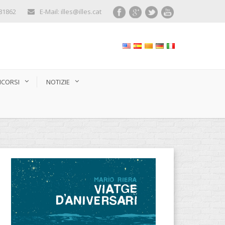
281862
E-Mail: illes@illes.cat
CORSI
NOTIZIE