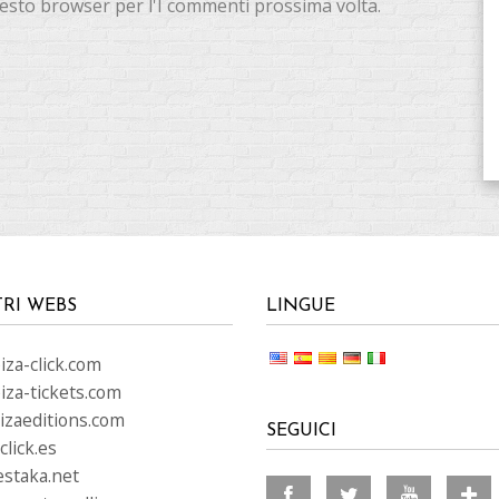
questo browser per l'I commenti prossima volta.
TRI WEBS
LINGUE
za-click.com
iza-tickets.com
izaeditions.com
SEGUICI
lick.es
staka.net