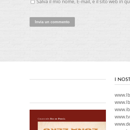
Salva il mio nome, E-mail, e il sito web in 
I NOS
www.Ibi
www.Ib
www.ib
www.tvc
www.de