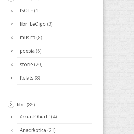
ISOLE
(1)
libri LeOigo
(3)
musica
(8)
poesia
(6)
storie
(20)
Relats
(8)
libri
(89)
AccentObert '
(4)
Anacrèptica
(21)