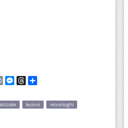
st
y
Print
Messenger
Threads
Share
atizzate
lezioni
monologhi