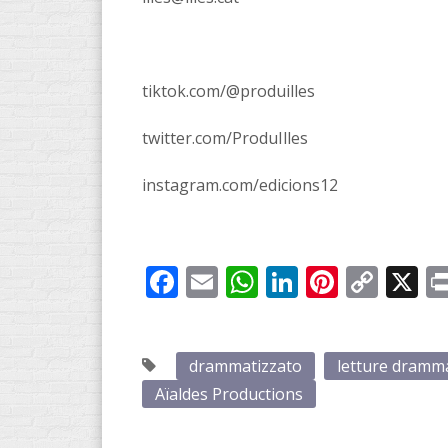
tiktok.com/@produilles
twitter.com/ProduIlles
instagram.com/edicions12
Facebook
Email
WhatsApp
LinkedIn
Pintere
Cop
X
Link
drammatizzato
letture dramm
Aïaldes Productions