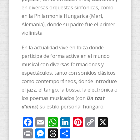
en diversas orquestas sinfónicas, como
en la Philarmonia Hungarica (Marl,
Alemania), donde su padre fue el primer
violinista.
En la actualidad vive en Ibiza donde
participa de forma activa en el mundo
musical con diversas formaciones y
espectáculos, tanto con sonidos clásicos
como contemporáneos, donde introduce
el jazz, el tango, la bossa, la electrónica o
los poemas musicados (con
Un tast
d’ones
) su estilo personal húngaro.
Facebook
Email
WhatsApp
LinkedIn
Pinterest
Copy
X
Link
Print
Messenger
Threads
Share