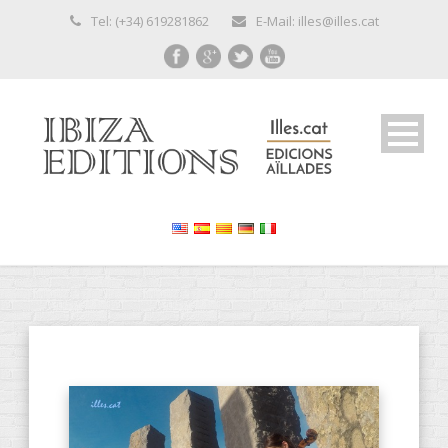
Tel: (+34) 619281862
E-Mail: illes@illes.cat