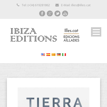
Tel: (+34) 619281862
E-Mail: illes@illes.cat