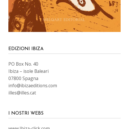
www.Ibiza-tickets.com
www.ibizaeditions.com
www.tvclick.es
www.destaka.net
www.happy-travelling.es
LINGUE
SEGUICI