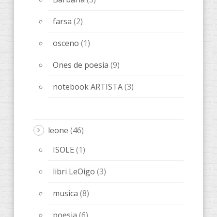
storie
(20)
Relats
(8)
libri
(89)
AccentObert '
(4)
Anacrèptica
(21)
Barbaria
(9)
Bacio di poesia
(1)
farsa
(5)
Editoriale Melqart
(5)