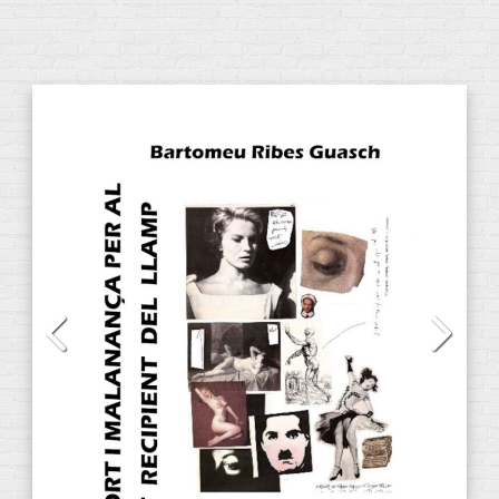
CATEGORIE DI PRODOTTI
Audiolibri
(13)
CD
(2)
DVD
(4)
E-Books
(31)
Anacrèptica
(7)