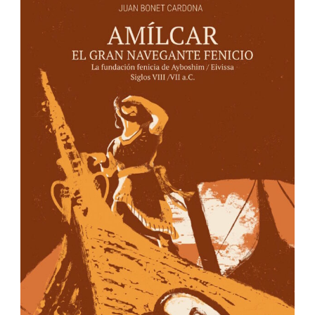
EDIZIONI IBIZA
PO Box No. 40
Ibiza – isole Baleari
07800 Spagna
info@ibizaeditions.com
illes@illes.cat
I NOSTRI WEBS
www.Ibiza-click.com