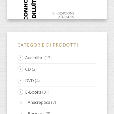
Barbaria
(3)
farsa
(2)
osceno
(1)
Ones de poesia
(9)
notebook ARTISTA
(3)
leone
(46)
ISOLE
(1)
libri LeOigo
(3)
musica
(8)
poesia
(6)