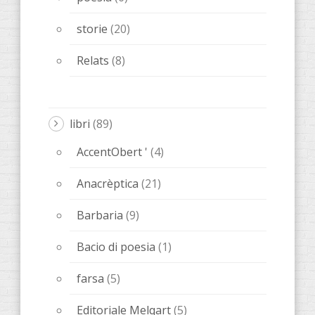
osceno
(5)
Ones de poesia
(15)
ALTRE
(20)
notebook ARTISTA
(3)
nuove pubblicazioni
(68)
Senza categoria
(1)
Biglietti
(1)