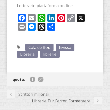
Letterario piattaforma on-line
Facebook
Email
WhatsApp
LinkedIn
Pinterest
Copy
X
Link
Print
Messenger
Threads
Share
Cala de Bou
Eivissa
Libreria
librerie
quota:
Scrittori milionari
Libreria Tur Ferrer. Formentera