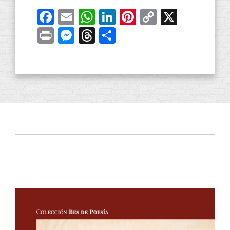
Facebook
Email
WhatsApp
LinkedIn
Pinterest
Copy
X
Link
Print
Messenger
Threads
Compartir