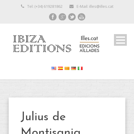
Tel: (+34) 619281862
E-Mail: illes@illes.cat
Julius de
Montisania