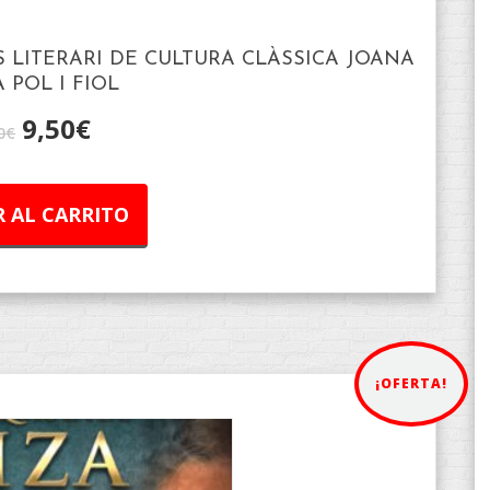
 LITERARI DE CULTURA CLÀSSICA JOANA
 POL I FIOL
9,50
€
0
€
 AL CARRITO
¡OFERTA!