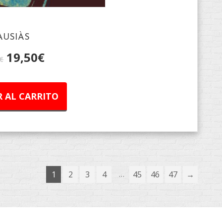
AUSIÀS
19,50
€
€
 AL CARRITO
…
1
2
3
4
45
46
47
→