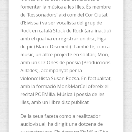
fomentar la música a les Illes. És membre
de ‘Ressonadors’ així com del Cor Ciutat
d’Eivissa i va ser vocalista del grup de
Rock en català Stock de Rock (ara inactiu)
amb el qual va enregistrar un disc, Figa
de pic (Blau / Discmedi). També té, com a
músic, un altre projecte en solitari; Mon,
amb un CD: Ones de poesia (Produccions
Aïllades), acompanyat per la
violoncel·lista Susan Rozsa. En l’actualitat,
amb la formació Mon&MarCel ofereix el
recital POEMilla. Música i poesia de les
illes, amb un llibre disc publicat.
De la seua faceta como a realitzador
audiovisual, ha dirigit una dotzena de