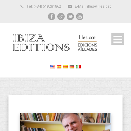
Tel: (+34) 619281862
E-Mail: illes@illes.cat