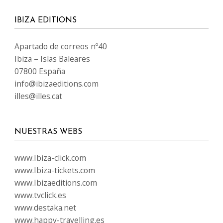
IBIZA EDITIONS
Apartado de correos nº40
Ibiza – Islas Baleares
07800 España
info@ibizaeditions.com
illes@illes.cat
NUESTRAS WEBS
www.Ibiza-click.com
www.Ibiza-tickets.com
www.Ibizaeditions.com
www.tvclick.es
www.destaka.net
www.happy-travelling.es