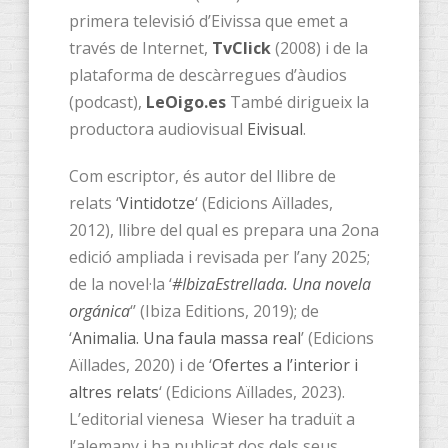
primera televisió d’Eivissa que emet a
través de Internet,
TvClick
(2008) i de la
plataforma de descàrregues d’àudios
(podcast),
LeOigo.es
També dirigueix la
productora audiovisual
Eivisual
.
Com escriptor, és autor del llibre de
relats ‘
Vintidotze
‘ (Edicions Aïllades,
2012), llibre del qual es prepara una 2ona
edició ampliada i revisada per l’any 2025;
de la novel·la ‘
#IbizaEstrellada. Una novela
orgánica
‘’ (Ibiza Editions, 2019); de
‘
Animalia. Una faula massa real
’ (Edicions
Aïllades, 2020) i de ‘
Ofertes a l’interior i
altres relats
‘ (Edicions Aïllades, 2023).
L’editorial vienesa Wieser ha traduït a
l’alemany i ha publicat dos dels seus