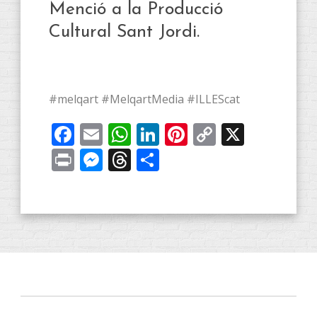
Menció a la Producció
Cultural Sant Jordi.
#melqart #MelqartMedia #ILLEScat
Facebook
Email
WhatsApp
LinkedIn
Pinterest
Copy
X
Link
Print
Messenger
Threads
Compartir