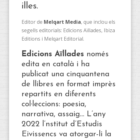
illes.
Editor de
Melqart Media
, que inclou els
segells editorials: Edicions Aïllades, Ibiza
Editions i Melqart Editorial.
Edicions Aïllades
només
edita en català i ha
publicat una cinquantena
de llibres en format imprès
repartits en diferents
col·leccions: poesia,
narrativa, assaig… L’any
2022 l’nstitut d’Estudis
Eivissencs va atorgar-li la