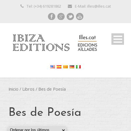
Tel: (+34) 619281862
E-Mail: illes@illes.cat
Inicio
/
Libros
/ Bes de Poesía
Bes de Poesía