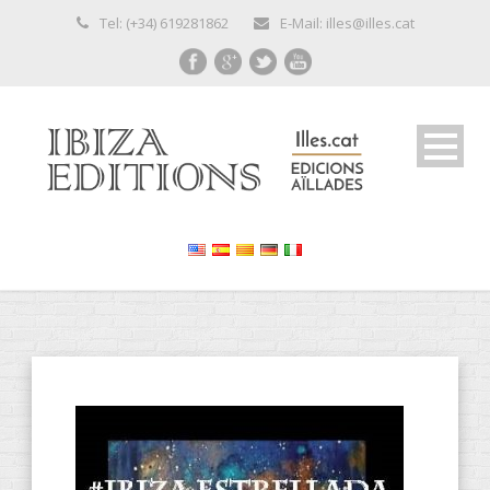
Tel: (+34) 619281862
E-Mail: illes@illes.cat