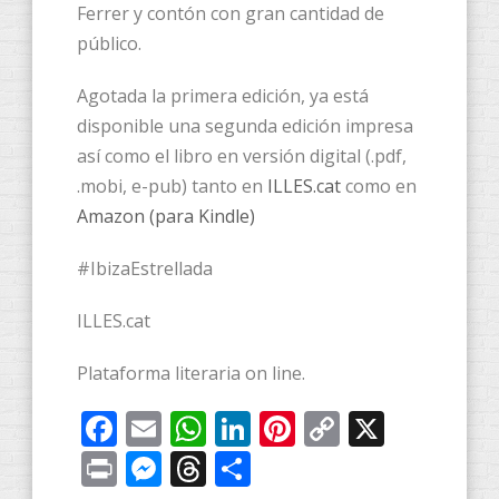
Ferrer y contón con gran cantidad de
público.
Agotada la primera edición, ya está
disponible una segunda edición impresa
así como el libro en versión digital (.pdf,
.mobi, e-pub) tanto en
ILLES.cat
como en
Amazon (para Kindle)
#IbizaEstrellada
ILLES.cat
Plataforma literaria on line.
Facebook
Email
WhatsApp
LinkedIn
Pinterest
Copy
X
Link
Print
Messenger
Threads
Compartir