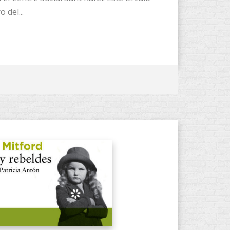
 del...