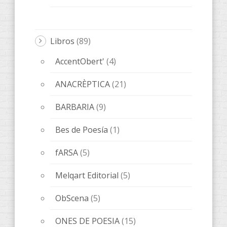
OTROS
(20)
QUADERNS D'ARTISTA
(3)
Novedades editoriales
(68)
Sin categorizar
(1)
Tickets
(1)