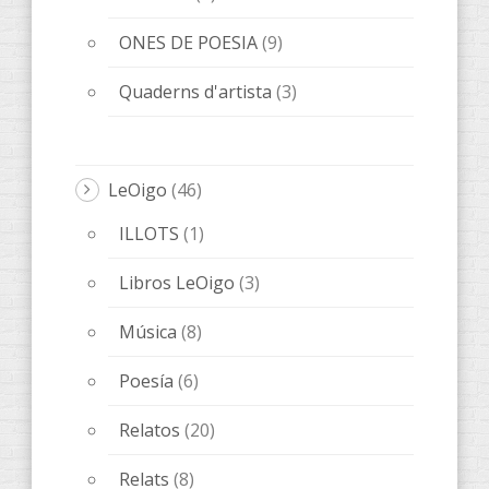
Libros
(89)
AccentObert'
(4)
ANACRÈPTICA
(21)
BARBARIA
(9)
Bes de Poesía
(1)
fARSA
(5)
Melqart Editorial
(5)
ObScena
(5)
ONES DE POESIA
(15)