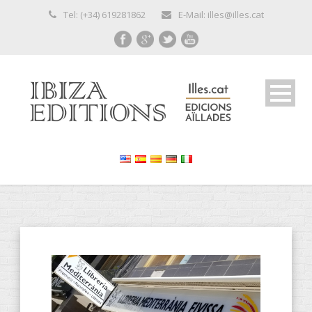
Tel: (+34) 619281862
E-Mail: illes@illes.cat