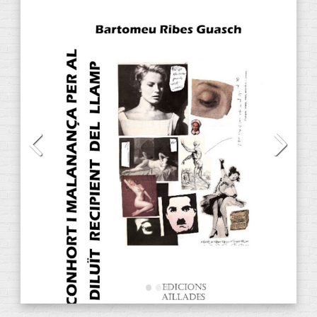
CATEGORÍAS DE PRODUCTOS
Audiolibros
(13)
CD
(2)
DVD
(4)
E-Books
(31)
ANACRÈPTICA
(7)
BARBARIA
(3)
fARSA
(2)
ObScena
(1)