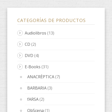
ONES DE POESIA
(9)
Quaderns d'artista
(3)
LeOigo
(46)
ILLOTS
(1)
Libros LeOigo
(3)
Música
(8)
Poesía
(6)
Relatos
(20)
Relats
(8)