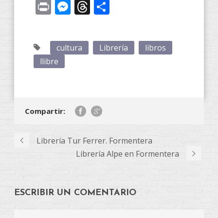
Link
Print
Messenger
Threads
Compartir
cultura
Librería
libros
llibre
Compartir:
Librería Tur Ferrer. Formentera
Librería Alpe en Formentera
ESCRIBIR UN COMENTARIO