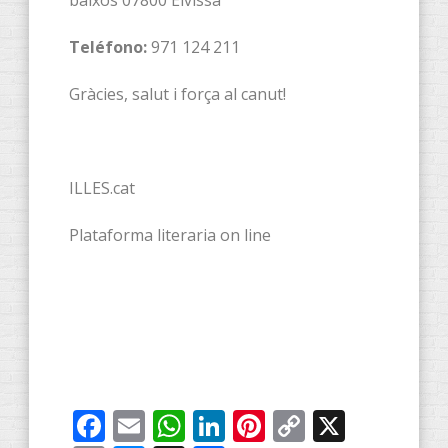
baixos 07800 Eivissa
Teléfono:
971 124 211
Gràcies, salut i força al canut!
ILLES.cat
Plataforma literaria on line
Facebook
Email
WhatsApp
LinkedIn
Pinterest
Copy
X