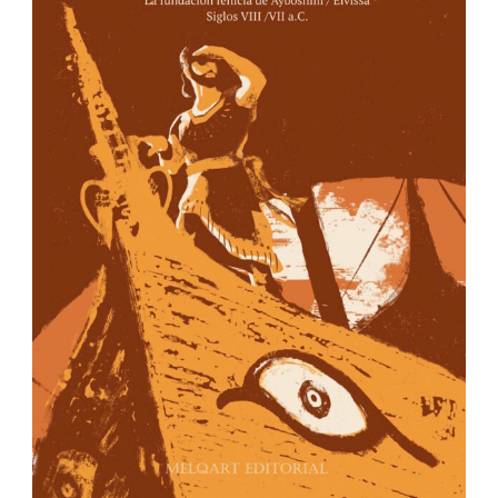
IBIZA EDITIONS
Apartado de correos nº40
Ibiza – Islas Baleares
07800 España
info@ibizaeditions.com
illes@illes.cat
NUESTRAS WEBS
www.Ibiza-click.com
www.Ibiza-tickets.com
www.Ibizaeditions.com
www.tvclick.es