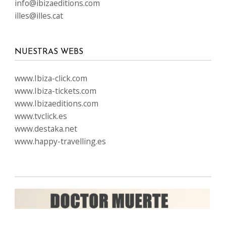
info@ibizaeditions.com
illes@illes.cat
NUESTRAS WEBS
www.Ibiza-click.com
www.Ibiza-tickets.com
www.Ibizaeditions.com
www.tvclick.es
www.destaka.net
www.happy-travelling.es