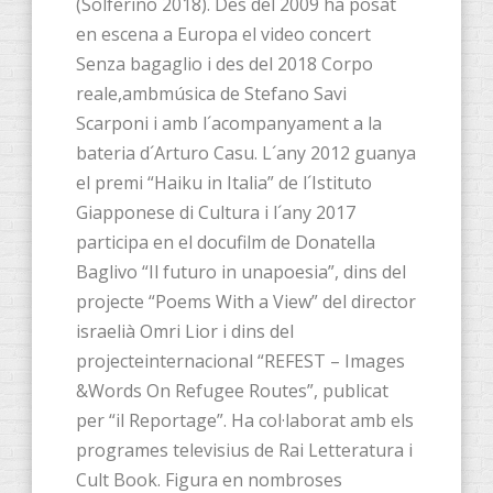
(Solferino 2018). Des del 2009 ha posat
en escena a Europa el video concert
Senza bagaglio i des del 2018 Corpo
reale,ambmúsica de Stefano Savi
Scarponi i amb l´acompanyament a la
bateria d´Arturo Casu. L´any 2012 guanya
el premi “Haiku in Italia” de l´Istituto
Giapponese di Cultura i l´any 2017
participa en el docufilm de Donatella
Baglivo “Il futuro in unapoesia”, dins del
projecte “Poems With a View” del director
israelià Omri Lior i dins del
projecteinternacional “REFEST – Images
&Words On Refugee Routes”, publicat
per “il Reportage”. Ha col·laborat amb els
programes televisius de Rai Letteratura i
Cult Book. Figura en nombroses