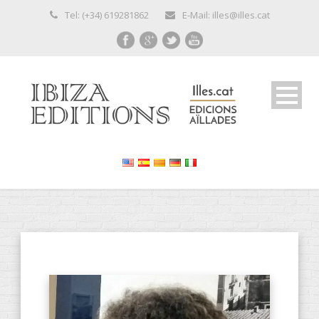
Tel: (+34) 619281862
E-Mail: illes@illes.cat