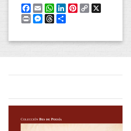
Facebook
Email
WhatsApp
LinkedIn
Pinterest
Copy
X
Link
Print
Messenger
Threads
Compartir