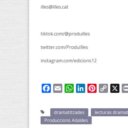
illes@illes.cat
tiktok.com/@produilles
twitter.com/ProduIlles
instagram.com/edicions12
Facebook
Email
WhatsApp
LinkedIn
Pintere
Cop
X
Link
dramatitzades
lecturas drama
Produccions Aïlaldes