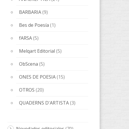
BARBARIA
(9)
Bes de Poesía
(1)
fARSA
(5)
Melqart Editorial
(5)
ObScena
(5)
ONES DE POESIA
(15)
OTROS
(20)
QUADERNS D'ARTISTA
(3)
Novedades editoriales
(70)