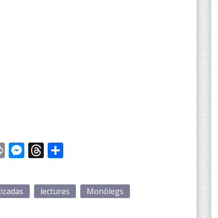
st
y
Print
Messenger
Threads
Compartir
tizadas
lectures
Monòlegs