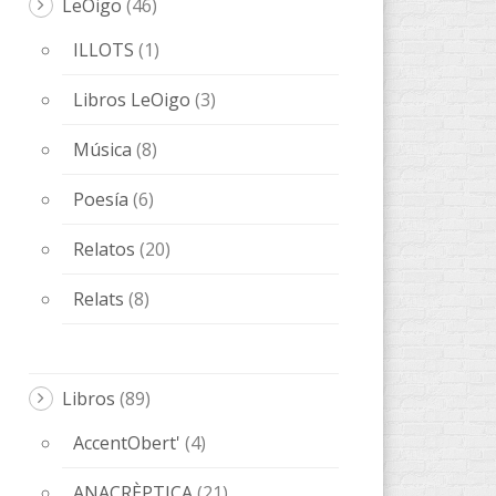
LeOigo
(46)
ILLOTS
(1)
Libros LeOigo
(3)
Música
(8)
Poesía
(6)
Relatos
(20)
Relats
(8)
Libros
(89)
AccentObert'
(4)
ANACRÈPTICA
(21)