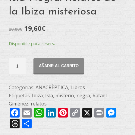
la Ibiza misteriosa
19,60
€
20,00
€
Disponible para reserva
Isla
AÑADIR AL CARRITO
Negra.
Relatos
de
Categorías:
ANACRÈPTICA
,
Libros
la
Etiquetas:
Ibiza
,
Isla
,
misterio
,
negra
,
Rafael
Ibiza
Giménez
,
relatos
Facebook
Email
WhatsApp
LinkedIn
Pinterest
Copy
X
Print
Mes
misteriosa
cantidad
Link
Threads
Compartir