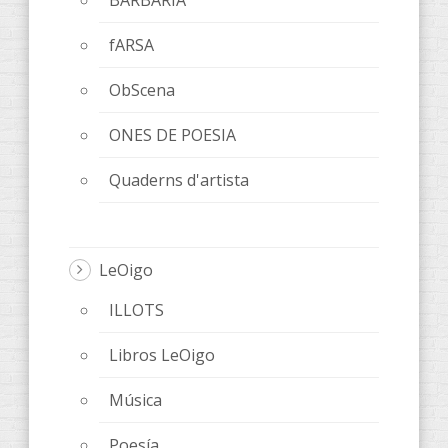
BARBARIA
fARSA
ObScena
ONES DE POESIA
Quaderns d'artista
LeOigo
ILLOTS
Libros LeOigo
Música
Poesía