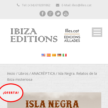
Tel: (+34) 619281862
E-Mail: illes@illes.cat
Inicio
/
Libros
/
ANACRÈPTICA
/ Isla Negra. Relatos de la
Ibiza misteriosa
¡OFERTA!