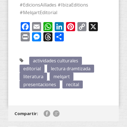
#EdicionsAïllades #IbizaEditions
#MelqartEditorial
Facebook
Email
WhatsApp
LinkedIn
Pinterest
Copy
X
Link
Print
Messenger
Threads
Compartir
actividades culturales
editorial
lectura dramtizada
literatura
melqart
presentaciones
recital
Compartir: