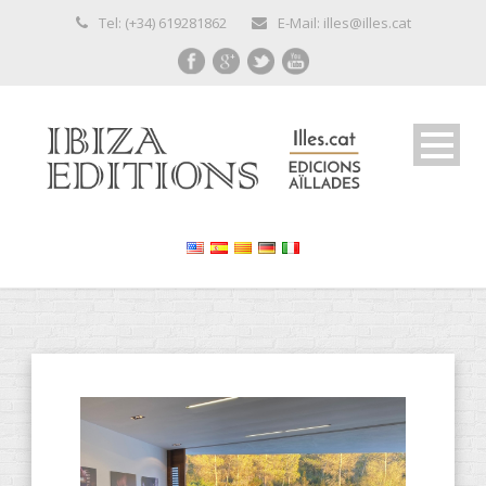
Tel: (+34) 619281862
E-Mail: illes@illes.cat