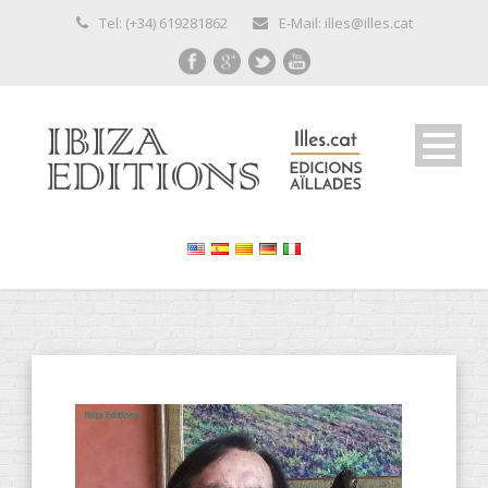
Tel: (+34) 619281862
E-Mail: illes@illes.cat