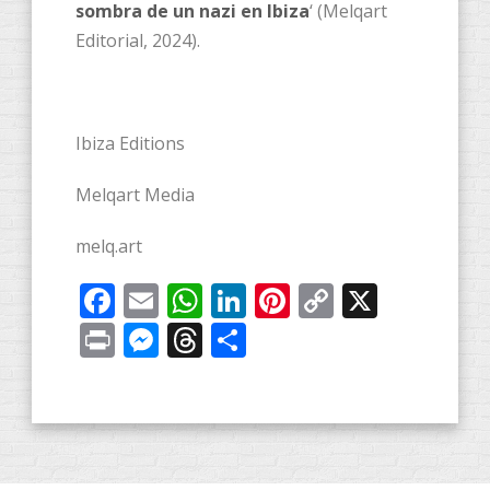
sombra de un nazi en Ibiza
‘ (Melqart
Editorial, 2024).
Ibiza Editions
Melqart Media
melq.art
Facebook
Email
WhatsApp
LinkedIn
Pinterest
Copy
X
Link
Print
Messenger
Threads
Compartir