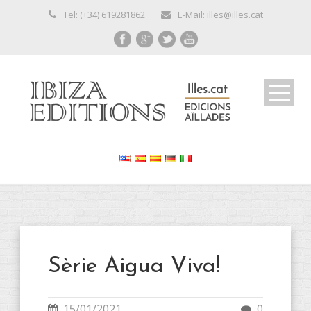
Tel: (+34) 619281862
E-Mail: illes@illes.cat
Sèrie Aigua Viva!
15/01/2021
0