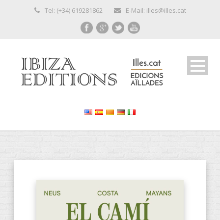
Tel: (+34) 619281862
E-Mail: illes@illes.cat