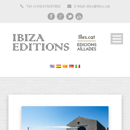
Tel: (+34) 619281862
E-Mail: illes@illes.cat