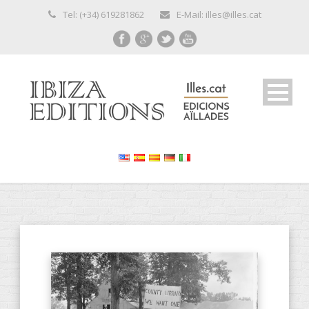
Tel: (+34) 619281862
E-Mail: illes@illes.cat