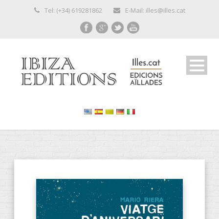
Tel: (+34) 619281862
E-Mail: illes@illes.cat