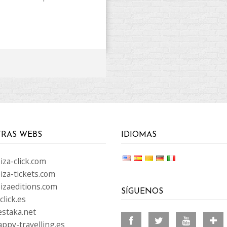
RAS WEBS
IDIOMAS
za-click.com
iza-tickets.com
izaeditions.com
SÍGUENOS
lick.es
staka.net
ppy-travelling.es