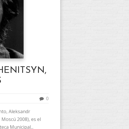
ENITSYN,
S
0
nto, Aleksandr
– Moscú 2008), es el
teca Municipal...