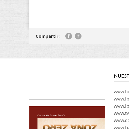
Compartir:
NUEST
www.Ibi
www.Ib
www.Ib
www.tvc
www.de
www.ha