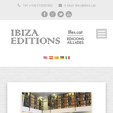
Tel: (+34) 619281862
E-Mail: illes@illes.cat