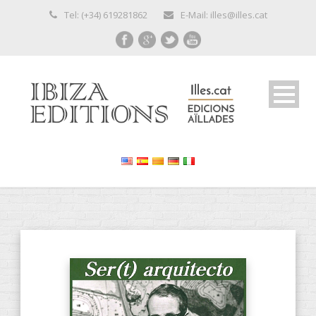
Tel: (+34) 619281862
E-Mail: illes@illes.cat