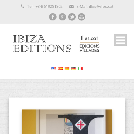
Tel: (+34) 619281862
E-Mail: illes@illes.cat