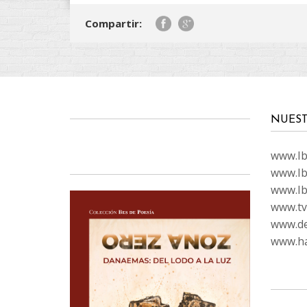
Compartir:
NUEST
www.Ibi
www.Ib
www.Ib
www.tvc
www.de
www.ha