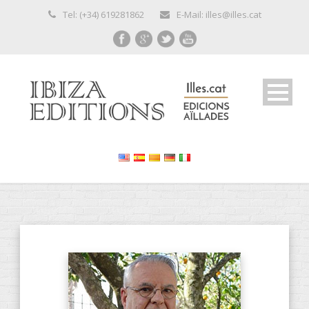
Tel: (+34) 619281862
E-Mail: illes@illes.cat