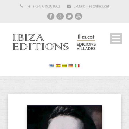
Tel: (+34) 619281862
E-Mail: illes@illes.cat