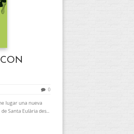
 CON
0
iene lugar una nueva
 de Santa Eulària des...