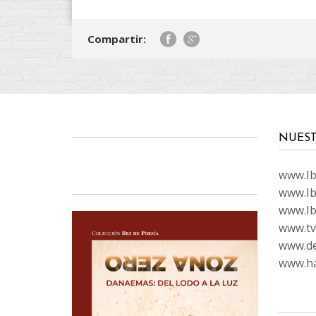
Compartir:
NUEST
www.Ibi
www.Ib
www.Ib
www.tvc
www.de
www.ha