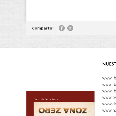
Compartir:
NUEST
www.Ibi
www.Ib
www.Ib
www.tvc
www.de
www.ha