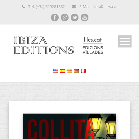
Tel: (+34) 619281862
E-Mail: illes@illes.cat