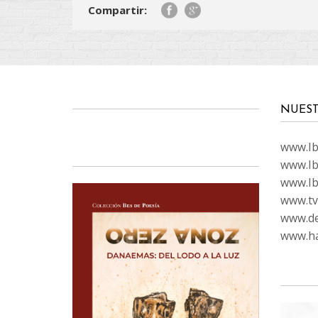
Compartir:
NUEST
www.Ibi
www.Ib
www.Ib
www.tvc
www.de
www.ha