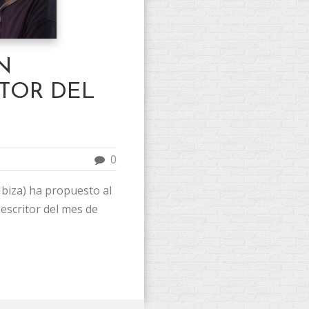
N
ITOR DEL
0
Ibiza) ha propuesto al
escritor del mes de