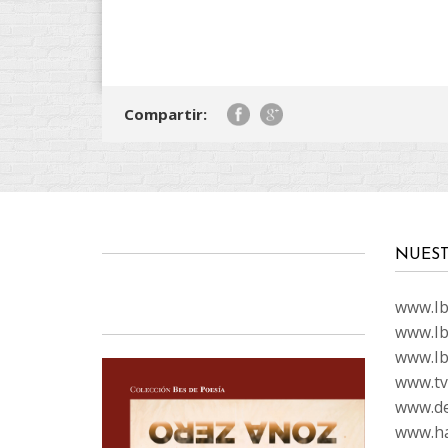
Compartir:
NUEST
www.Ibi
www.Ib
www.Ib
www.tvc
www.de
www.ha