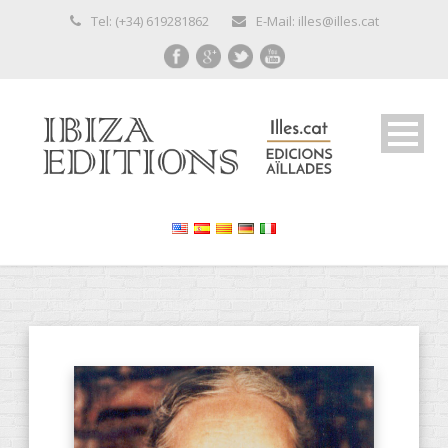
Tel: (+34) 619281862
E-Mail: illes@illes.cat