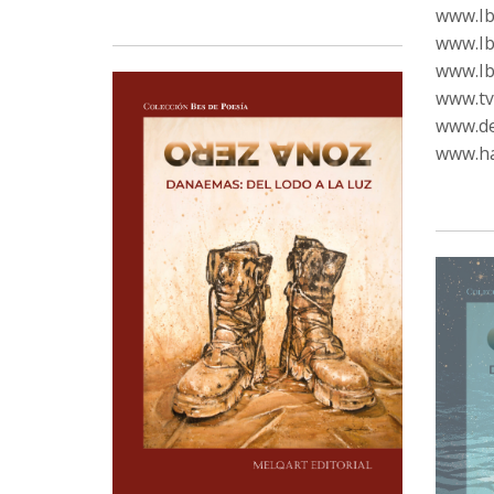
www.Ibi
www.Ib
www.Ib
www.tvc
www.de
www.ha