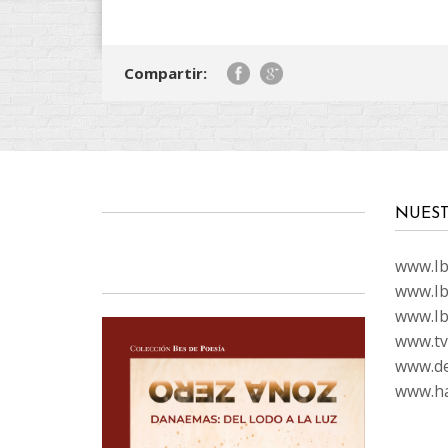
Compartir:
NUEST
www.Ibi
www.Ib
www.Ib
www.tvc
www.de
www.ha