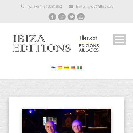
Tel: (+34) 619281862
E-Mail: illes@illes.cat