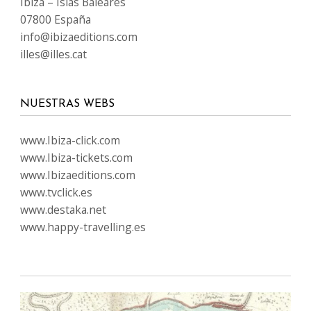
Ibiza – Islas Baleares
07800 España
info@ibizaeditions.com
illes@illes.cat
NUESTRAS WEBS
www.Ibiza-click.com
www.Ibiza-tickets.com
www.Ibizaeditions.com
www.tvclick.es
www.destaka.net
www.happy-travelling.es