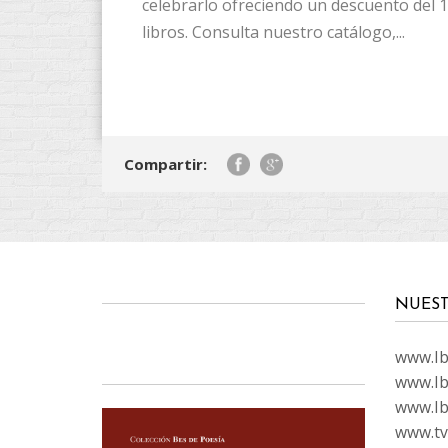
celebrarlo ofreciendo un descuento del 
libros. Consulta nuestro catálogo,...
Compartir:
NUEST
www.Ibi
www.Ib
www.Ib
www.tvc