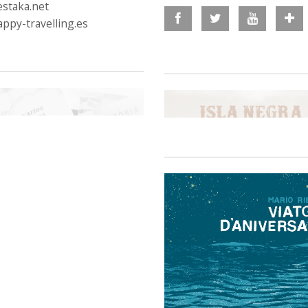
staka.net
ppy-travelling.es