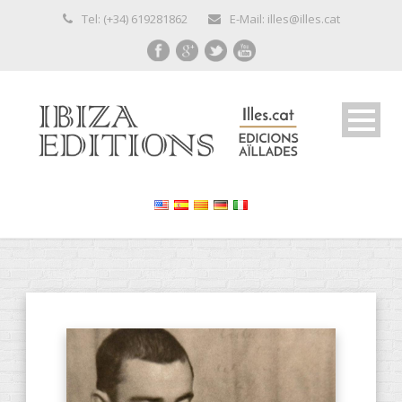
Tel: (+34) 619281862
E-Mail: illes@illes.cat